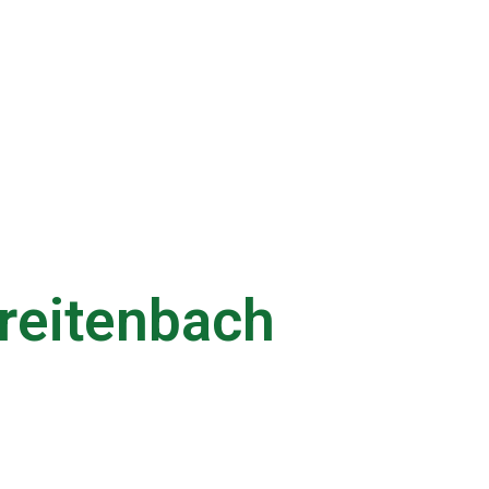
Breitenbach
xis für